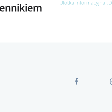
Ulotka informacyjna „D
cennikiem