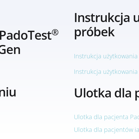
Instrukcja 
próbek
®
 PadoTest
oGen
Instrukcja użytkowani
Instrukcja użytkowania
niu
Ulotka dla 
Ulotka dla pacjenta P
Ulotka dla pacjentów ia