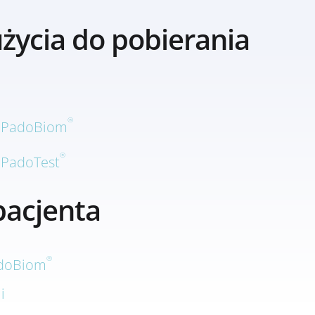
użycia do pobierania
®
a PadoBiom
®
 PadoTest
pacjenta
®
adoBiom
i