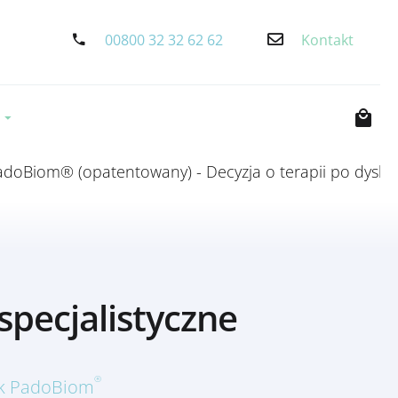
00800 32 32 62 62
Kontakt
S
iom® (opatentowany) - Decyzja o terapii po dysbiozi
specjalistyczne
®
nik PadoBiom