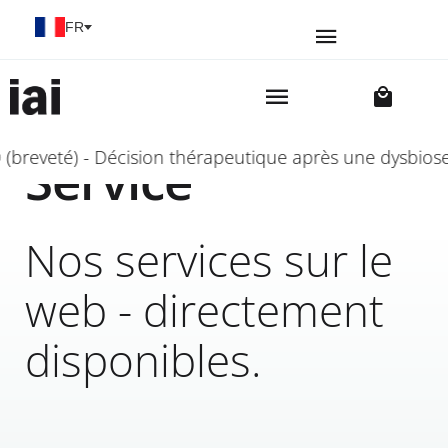
Sélectionnez votre langue
FR
eveté) - Décision thérapeutique après une dysbiose 
Service
Nos services sur le
web - directement
disponibles.