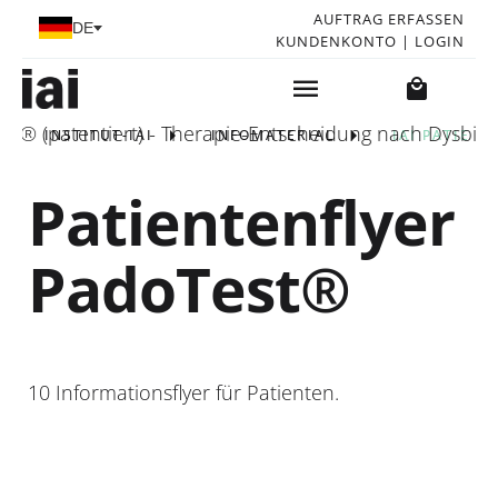
Sprache auswählen
AUFTRAG ERFASSEN
DE
KUNDENKONTO | LOGIN
(patentiert) - Therapie-Entscheidung nach Dysbiose
INSTITUT-IAI
INFOMATERIAL
IAI PATIENT
Patientenflyer
PadoTest®
10 Informationsflyer für Patienten.