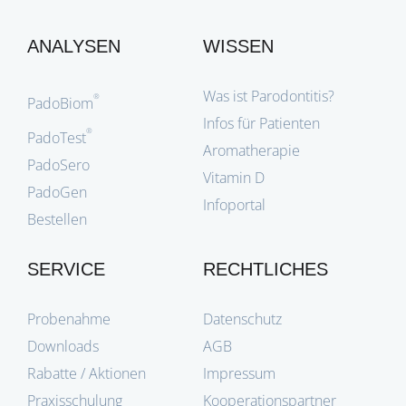
ANALYSEN
WISSEN
Was ist Parodontitis?
®
PadoBiom
Infos für Patienten
®
PadoTest
Aromatherapie
PadoSero
Vitamin D
PadoGen
Infoportal
Bestellen
SERVICE
RECHTLICHES
Probenahme
Datenschutz
Downloads
AGB
Rabatte / Aktionen
Impressum
Praxisschulung
Kooperationspartner