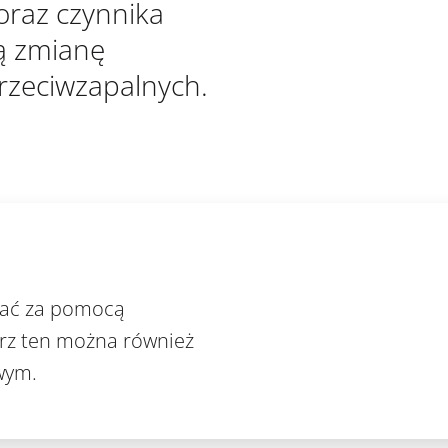
 oraz czynnika
ą zmianę
przeciwzapalnych.
dać za pomocą
rz ten można również
wym.