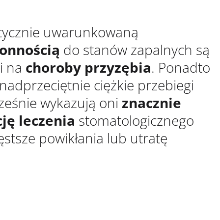
tycznie uwarunkowaną
łonnością
do stanów zapalnych są
i na
choroby przyzębia
. Ponadto
nadprzeciętnie ciężkie przebiegi
cześnie wykazują oni
znacznie
ję leczenia
stomatologicznego
ęstsze powikłania lub utratę