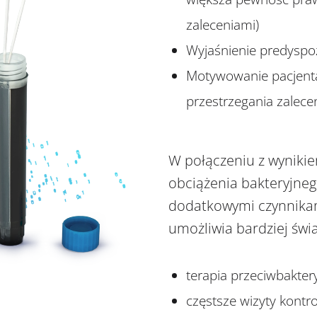
zaleceniami)
Wyjaśnienie predyspoz
Motywowanie pacjenta 
przestrzegania zalece
W połączeniu z wyniki
obciążenia bakteryjne
dodatkowymi czynnikam
umożliwia bardziej św
terapia przeciwbaktery
częstsze wizyty kontr