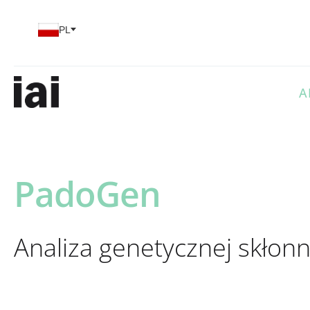
Wybierz swój język
PL
A
PadoGen
Analiza genetycznej skłon