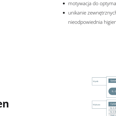
motywacja do optymaln
unikanie zewnętrznych 
nieodpowiednia higien
en