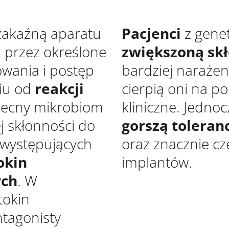
 zakaźną aparatu
Pacjenci
z gene
 przez określone
zwiększoną sk
owania i postęp
bardziej narażen
iu od
reakcji
cierpią oni na po
ecny mikrobiom
kliniczne. Jedno
j skłonności do
gorszą toleranc
 występujących
oraz znacznie cz
okin
implantów.
ych
. W
tokin
ntagonisty