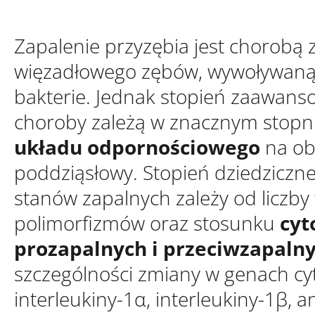
Zapalenie przyzębia jest chorobą
więzadłowego zębów, wywoływaną
bakterie. Jednak stopień zaawans
choroby zależą w znacznym stopn
układu odpornościowego
na ob
poddziąsłowy. Stopień dziedziczne
stanów zapalnych zależy od liczby
polimorfizmów oraz stosunku
cyt
prozapalnych i przeciwzapaln
szczególności zmiany w genach cy
interleukiny-1α, interleukiny-1β, a