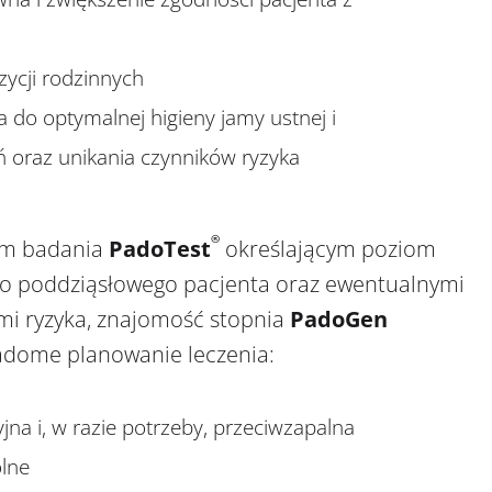
ycji rodzinnych
do optymalnej higieny jamy ustnej i
ń oraz unikania czynników ryzyka
®
em badania
PadoTest
określającym poziom
go poddziąsłowego pacjenta oraz ewentualnymi
i ryzyka, znajomość stopnia
PadoGen
iadome planowanie leczenia:
jna i, w razie potrzeby, przeciwzapalna
olne