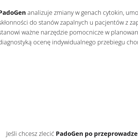
PadoGen
analizuje zmiany w genach cytokin, umo
skłonności do stanów zapalnych u pacjentów z za
stanowi ważne narzędzie pomocnicze w planowani
diagnostyką ocenę indywidualnego przebiegu cho
Jeśli chcesz zlecić
PadoGen po przeprowadzen