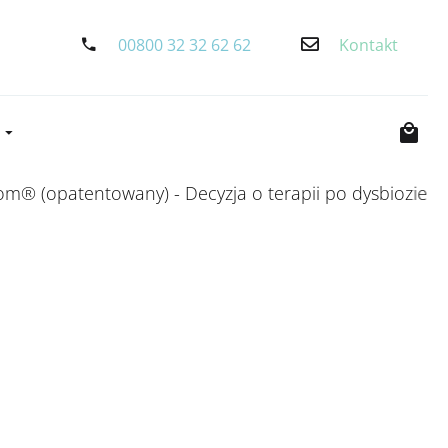
00800 32 32 62 62
Kontakt
S
ntowany) - Decyzja o terapii po dysbiozie mikrobiomu