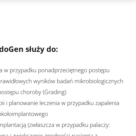
doGen służy do:
a w przypadku ponadprzeciętnego postępu
rawidłowych wyników badań mikrobiologicznych
postępu choroby (Grading)
ii i planowanie leczenia w przypadku zapalenia
 okołoimplantowego
implantacją (zwłaszcza w przypadku palaczy:
na i zwiększenie zgodności pacjenta z