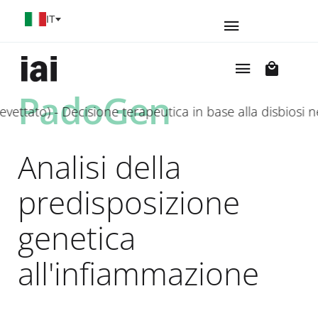
Seleziona la tua lingua
IT
PadoGen
o) - Decisione terapeutica in base alla disbiosi nel m
Analisi della
predisposizione
genetica
all'infiammazione